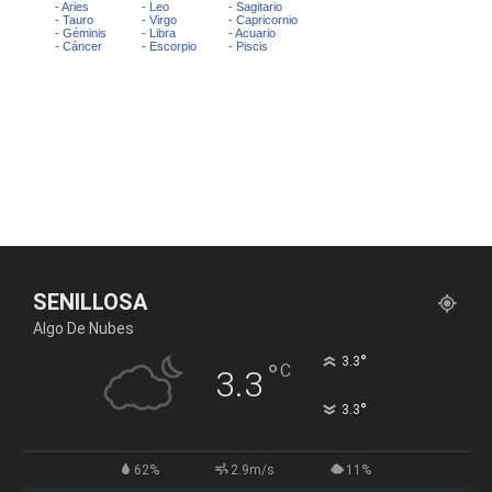
SENILLOSA
Algo De Nubes
°
3.3
°
C
3.3
°
3.3
62%
2.9m/s
11%