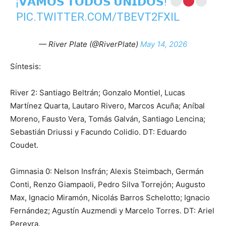
¡𝗩𝗔𝗠𝗢𝗦 𝗧𝗢𝗗𝗢𝗦 𝗨𝗡𝗜𝗗𝗢𝗦!
PIC.TWITTER.COM/TBEVT2FXIL
— River Plate (@RiverPlate)
May 14, 2026
Síntesis:
River 2: Santiago Beltrán; Gonzalo Montiel, Lucas
Martínez Quarta, Lautaro Rivero, Marcos Acuña; Aníbal
Moreno, Fausto Vera, Tomás Galván, Santiago Lencina;
Sebastián Driussi y Facundo Colidio. DT: Eduardo
Coudet.
Gimnasia 0: Nelson Insfrán; Alexis Steimbach, Germán
Conti, Renzo Giampaoli, Pedro Silva Torrejón; Augusto
Max, Ignacio Miramón, Nicolás Barros Schelotto; Ignacio
Fernández; Agustín Auzmendi y Marcelo Torres. DT: Ariel
Pereyra.