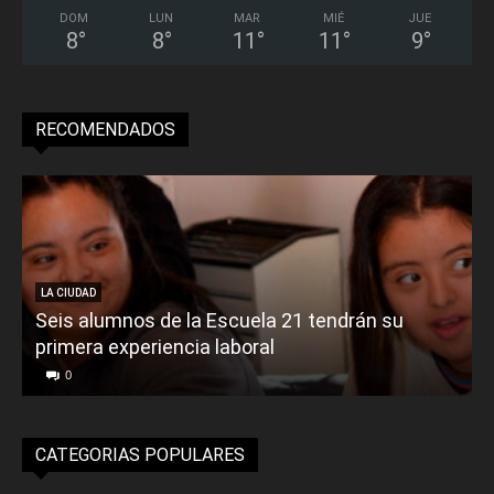
DOM
LUN
MAR
MIÉ
JUE
8
°
8
°
11
°
11
°
9
°
RECOMENDADOS
LA CIUDAD
Seis alumnos de la Escuela 21 tendrán su
primera experiencia laboral
0
CATEGORIAS POPULARES