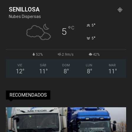
SENILLOSA
Nubes Dispersas
°
5
°
C
5
°
5
52%
2.9m/s
42%
VIE
SÁB
DOM
LUN
MAR
12
°
11
°
8
°
8
°
11
°
RECOMENDADOS