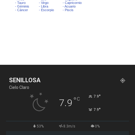
SENILLOSA
Cielo Claro
°
7.9
°
C
7.9
°
7.9
53%
8.3m/s
0%