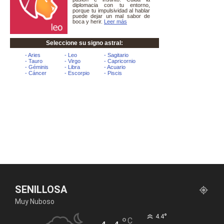
SENILLOSA
Muy Nuboso
°
4.4
°
C