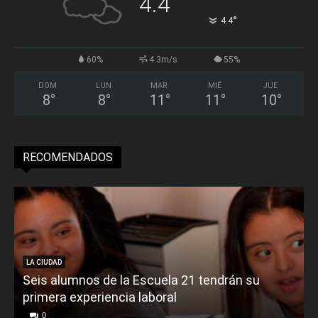
4.4
°
4.4
60%
4.3m/s
55%
DOM
LUN
MAR
MIÉ
JUE
8
°
8
°
11
°
11
°
10
°
RECOMENDADOS
LA CIUDAD
Seis alumnos de la Escuela 21 tendrán su
primera experiencia laboral
0