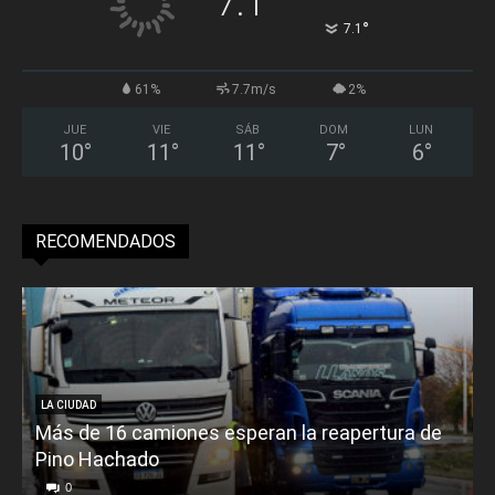
7.1
°
7.1
61%
7.7m/s
2%
JUE
VIE
SÁB
DOM
LUN
10
°
11
°
11
°
7
°
6
°
RECOMENDADOS
LA CIUDAD
Más de 16 camiones esperan la reapertura de
Pino Hachado
E
0