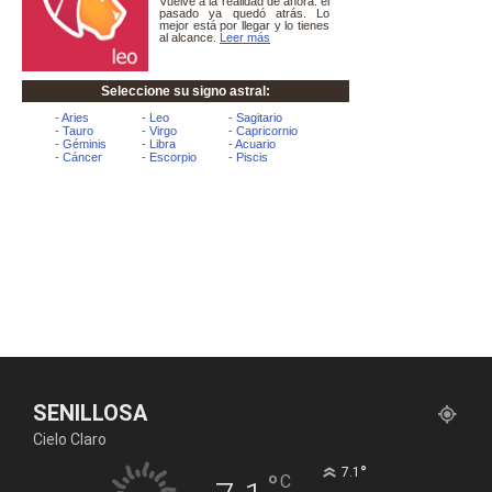
SENILLOSA
Cielo Claro
°
7.1
°
C