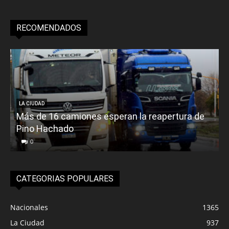
RECOMENDADOS
LA CIUDAD
Más de 16 camiones esperan la reapertura de
Pino Hachado
E
0
CATEGORIAS POPULARES
Nacionales
1365
La Ciudad
937