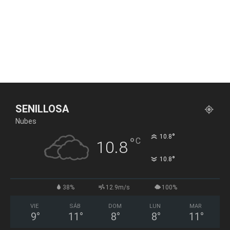
SENILLOSA
Nubes
°
10.8
°
C
10.8
°
10.8
38%
12.9m/s
100%
VIE
SÁB
DOM
LUN
MAR
9
°
11
°
8
°
8
°
11
°