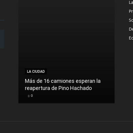
L
Pr
S
D
E
LA CIUDAD
LA C
Más de 16 camiones esperan la
reapertura de Pino Hachado
El Tr
0
0