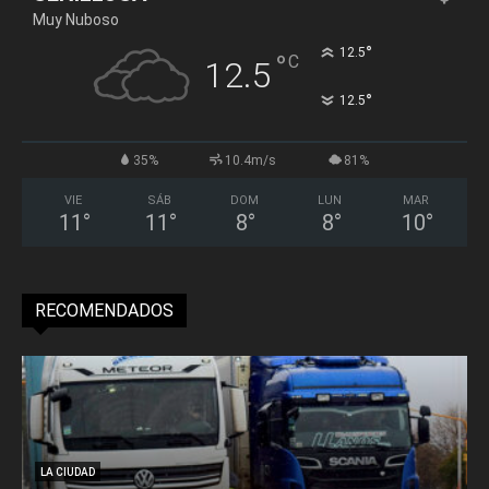
Muy Nuboso
°
12.5
°
C
12.5
°
12.5
35%
10.4m/s
81%
VIE
SÁB
DOM
LUN
MAR
11
°
11
°
8
°
8
°
10
°
RECOMENDADOS
LA CIUDAD