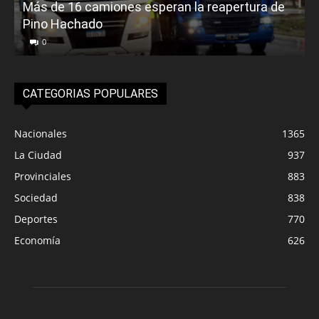
Más de 16 camiones esperan la reapertura de
Pino Hachado
E
0
CATEGORIAS POPULARES
Nacionales
1365
La Ciudad
937
Provinciales
883
Sociedad
838
Deportes
770
Economía
626