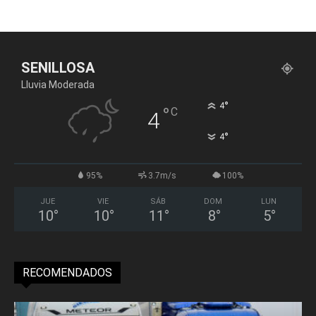
SENILLOSA
Lluvia Moderada
°
4
°
C
4
°
4
95%
3.7m/s
100%
JUE
VIE
SÁB
DOM
LUN
10
°
10
°
11
°
8
°
5
°
RECOMENDADOS