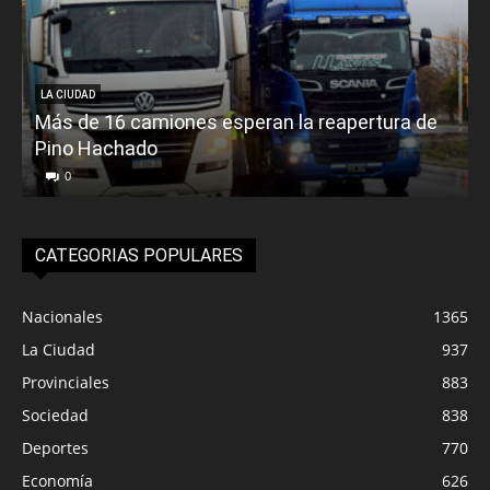
LA CIUDAD
Más de 16 camiones esperan la reapertura de
Pino Hachado
E
0
CATEGORIAS POPULARES
Nacionales
1365
La Ciudad
937
Provinciales
883
Sociedad
838
Deportes
770
Economía
626