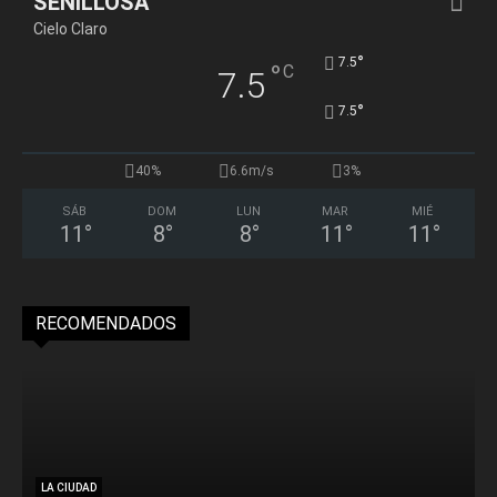
SENILLOSA
Cielo Claro
°
7.5
°
C
7.5
°
7.5
40%
6.6m/s
3%
SÁB
DOM
LUN
MAR
MIÉ
11
°
8
°
8
°
11
°
11
°
RECOMENDADOS
LA CIUDAD