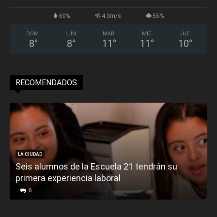
60%
4.3m/s
55%
DOM
LUN
MAR
MIÉ
JUE
8
°
8
°
11
°
11
°
10
°
RECOMENDADOS
LA CIUDAD
Seis alumnos de la Escuela 21 tendrán su
primera experiencia laboral
0