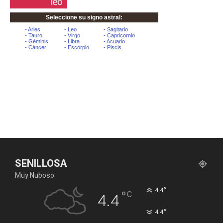
SENILLOSA
Muy Nuboso
°
4.4
°
C
4.4
°
4.4