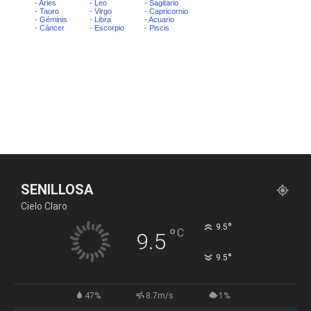
SENILLOSA
Cielo Claro
°
9.5
°
C
9.5
°
9.5
47%
8.7m/s
1%