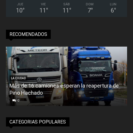
JUE
VIE
SÁB
DOM
LUN
10
°
11
°
11
°
7
°
6
°
RECOMENDADOS
LA CIUDAD
Más de 16 camiones esperan la reapertura de
Pino Hachado
E
0
CATEGORIAS POPULARES