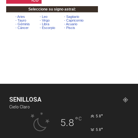
SENILLOSA
Cielo Claro
°
5.8
°
C
5.8
°
5.8