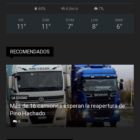
60%
4.3m/s
7%
VIE
SÁB
DOM
LUN
MAR
11
°
11
°
7
°
8
°
6
°
RECOMENDADOS
LA CIUDAD
Más de 16 camiones esperan la reapertura de
Pino Hachado
E
0