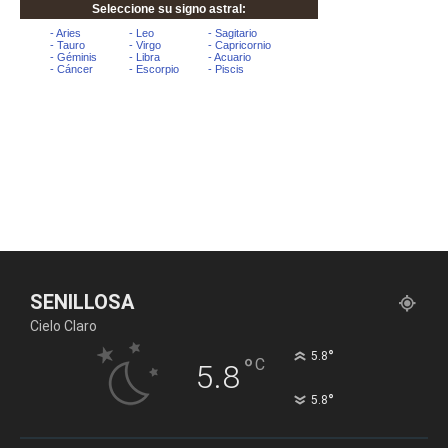
SENILLOSA
Cielo Claro
°
5.8
°
C
5.8
°
5.8