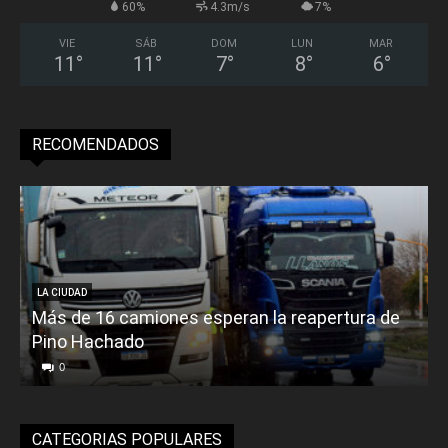
60%
4.3m/s
7%
VIE
SÁB
DOM
LUN
MAR
11
°
11
°
7
°
8
°
6
°
RECOMENDADOS
LA CIUDAD
Más de 16 camiones esperan la reapertura de
Pino Hachado
E
0
CATEGORIAS POPULARES