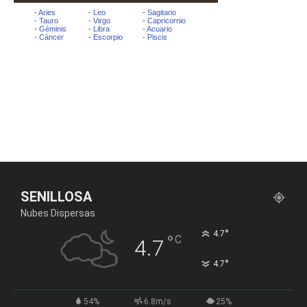
SENILLOSA
Nubes Dispersas
°
4.7
°
C
4.7
°
4.7
54%
6.8m/s
25%