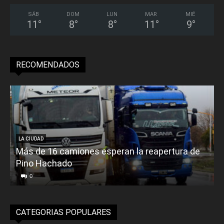
SÁB
DOM
LUN
MAR
MIÉ
11
°
8
°
8
°
11
°
9
°
RECOMENDADOS
LA CIUDAD
Más de 16 camiones esperan la reapertura de
Pino Hachado
E
0
CATEGORIAS POPULARES