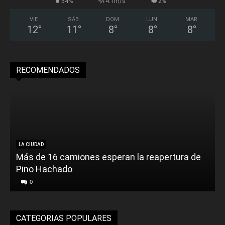
54%
4.1m/s
2%
VIE
SÁB
DOM
LUN
MAR
12
°
11
°
8
°
8
°
8
°
RECOMENDADOS
LA CIUDAD
Más de 16 camiones esperan la reapertura de
Pino Hachado
E
0
CATEGORIAS POPULARES