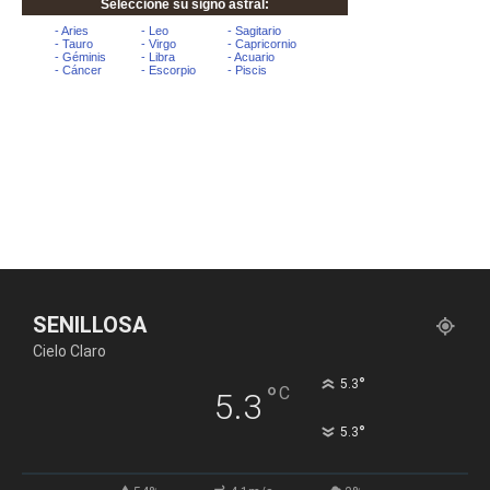
SENILLOSA
Cielo Claro
°
5.3
°
C
5.3
°
5.3